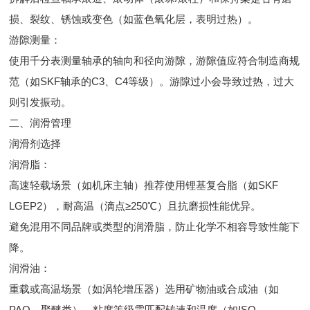
损、裂纹、锈蚀或变色（如蓝色氧化层，表明过热）。
游隙测量：
使用千分表测量轴承的轴向和径向游隙，游隙值应符合制造商规
范（如SKF轴承的C3、C4等级）。游隙过小会导致过热，过大
则引发振动。
二、润滑管理
润滑剂选择
润滑脂：
高速轻载场景（如机床主轴）推荐使用锂基复合脂（如SKF
LGEP2），耐高温（滴点≥250℃）且抗磨损性能优异。
避免混用不同品牌或类型的润滑脂，防止化学不相容导致性能下
降。
润滑油：
重载或高温场景（如涡轮增压器）选用矿物油或合成油（如
PAO、聚醚类），粘度等级需匹配转速和温度（如ISO