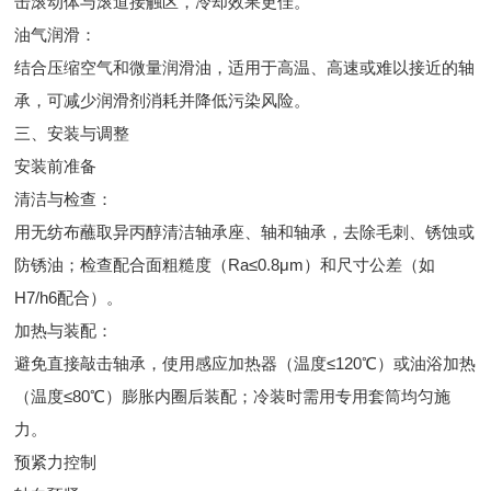
击滚动体与滚道接触区，冷却效果更佳。
油气润滑：
结合压缩空气和微量润滑油，适用于高温、高速或难以接近的轴
承，可减少润滑剂消耗并降低污染风险。
三、安装与调整
安装前准备
清洁与检查：
用无纺布蘸取异丙醇清洁轴承座、轴和轴承，去除毛刺、锈蚀或
防锈油；检查配合面粗糙度（Ra≤0.8μm）和尺寸公差（如
H7/h6配合）。
加热与装配：
避免直接敲击轴承，使用感应加热器（温度≤120℃）或油浴加热
（温度≤80℃）膨胀内圈后装配；冷装时需用专用套筒均匀施
力。
预紧力控制