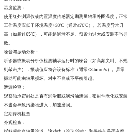
温度监测：
使用红外测温仪或内置温度传感器定期测量轴承外圈温度，正常
工作温度应低于环境温度+30℃（通常≤70℃）。若温度异常升
高（如超过85℃），可能是润滑不足、预紧力过大或安装不当导
致。
噪音与振动分析：
听诊器或振动分析仪检测轴承运行时的噪音（如高频尖叫、不规
则敲击声），振动值应符合设备标准（通常≤3.5mm/s）。异常
振动可能由轴承损坏、对中不良或不平衡引起。
泄漏检查：
观察轴承密封处是否有润滑脂或润滑油泄漏，密封件老化或安装
不当会导致污染物进入，加速磨损。
定期停机检查
外观检查：
拆解后检查轴承滚道、滚动体（滚珠/滚柱）和保持架是否有磨