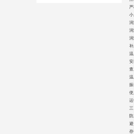
严
小
润
润
润
补
温
安
查
温
振
使
运
三
防
避
存