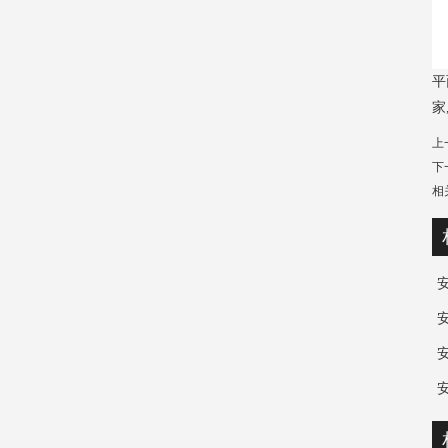
平
家
上
下
相