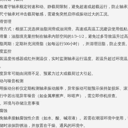
格遵守轴承额定转速和动、静载荷限制，避免超速或超载运行，防止轴承
尺寸轴承对冲击载荷敏感，需避免突然启停或振动过大的工况。
滑管理
滑方式：根据工况选择油脂润滑或油润滑。高速或高温工况建议使用低粘
滑量：油脂填充量控制在轴承内部空间的1/3~1/2，避免过多导致温升过
脂周期：定期补充润滑脂（如每运行500小时），并清理旧脂，防止变质
度监控
装温度传感器或红外测温仪，实时监测轴承运行温度。若温升超过环境温度
。
度异常可能由润滑不足、预紧力过大或载荷过大引起。
动与噪音检测
用振动分析仪定期检测轴承振动频率，异常振动可能预示保持架损坏、滚
行中若出现异常噪音（如金属摩擦声、咔嗒声），需立即停机排查。
、环境与存储注意事项
腐蚀
免轴承接触腐蚀性介质（如水、酸、碱溶液）。若需在潮湿环境中使用，
储时涂抹防锈油，并放置在干燥、通风的环境中。