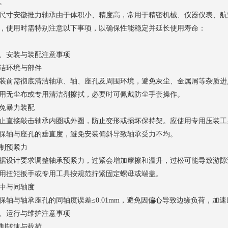
。
尺寸
安徽推力轴承
由于体积小、精度高，常用于精密机械、仪器仪表、航
，使用时需特别注意以下事项，以确保性能稳定并延长使用寿命：
、安装与装配注意事项
洁环境与部件
装前需彻底清洁轴承、轴、座孔及周围环境，避免灰尘、金属屑等杂质进
用无尘布或专用清洁剂擦拭，必要时可佩戴防尘手套操作。
免暴力装配
止直接敲击轴承内圈或外圈，防止变形或损坏保持架。应使用专用压装工
保轴与座孔的垂直度，避免安装偏斜导致轴承受力不均。
制预紧力
据设计要求调整轴承预紧力，过紧会增加摩擦和温升，过松可能导致游隙
用扭矩扳手或专用工具按规范拧紧固定螺母或端盖。
中与同轴度
保轴与轴承座孔的同轴度误差≤0.01mm，避免因偏心导致边缘负荷，加
、运行与维护注意事项
制转速与载荷