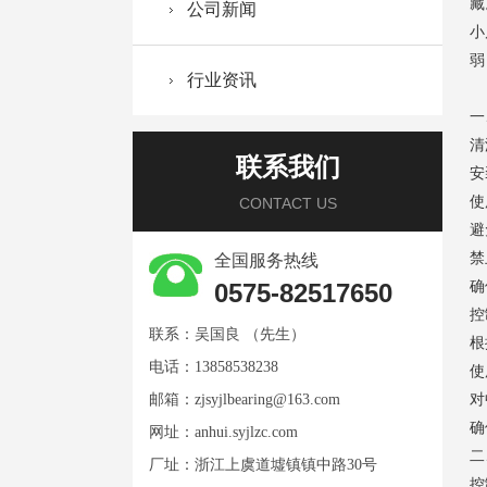
藏
公司新闻
小
弱
行业资讯
一
清
联系我们
安
使
CONTACT US
避
禁
全国服务热线
0575-82517650
确
控
联系：吴国良 （先生）
根
电话：13858538238
使
邮箱：
zjsyjlbearing@163.com
对
确
网址：
anhui.syjlzc.com
二
厂址：浙江上虞道墟镇镇中路30号
控